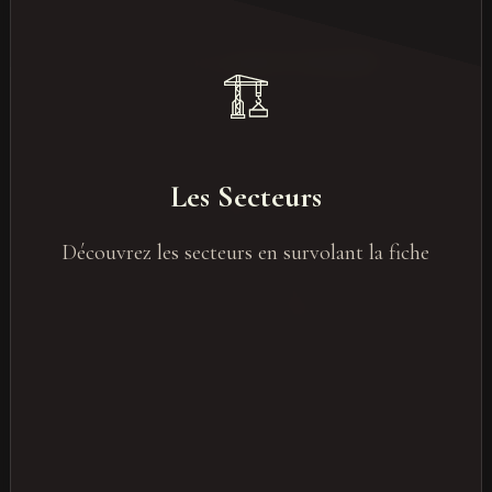
Les secteurs plus demandés
Événementiel pour le secteur tech
Les Secteurs
Industrie / BTP
Découvrez les secteurs en survolant la fiche
Luxe & retail
Santé / pharma
Institutions / collectivités
Automobile