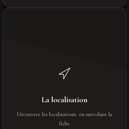
Des lieux variés et insolites
Événements en bord de mer
La localisation
En ville
En pleine nature
Découvrez les localisations en survolant la
Lieux atypiques
fiche
Lieux privatisés