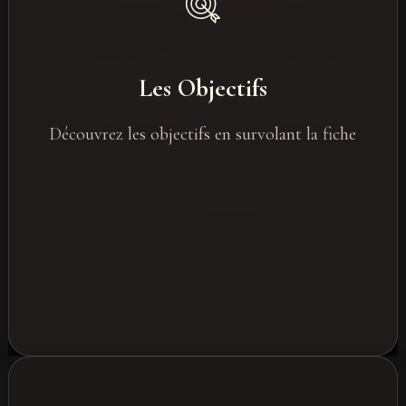
Team building
Événements de formation / séminaires
Les Objectifs
Événements de communication interne
Événements marketing / lancement de
Découvrez les objectifs en survolant la fiche
produit
Networking
Fidélisation clients