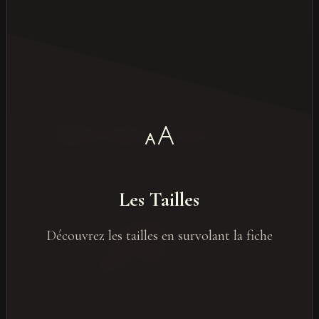
Tailles les plus courantes en pax
Les Tailles
Petits groupes : jusqu’ à 30 pax
Découvrez les tailles en survolant la fiche
Petit-intermédiaire : 30 – 100 pax
Grands Événements jusqu’à 500 pax
Très grands événements jusqu’à 2000 pax